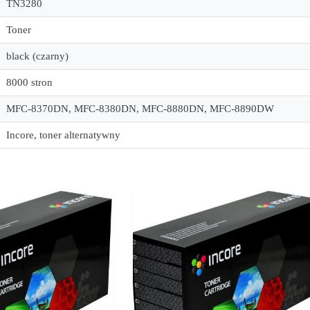
TN3280
Toner
black (czarny)
8000 stron
MFC-8370DN, MFC-8380DN, MFC-8880DN, MFC-8890DW
Incore, toner alternatywny