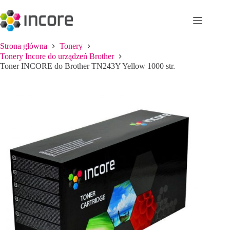
Przejdź
do
treści
Strona główna
Tonery
Tonery Incore do urządzeń Brother
Toner INCORE do Brother TN243Y Yellow 1000 str.