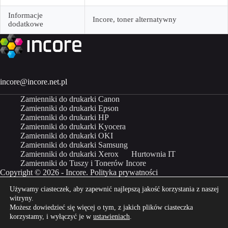
Informacje
Incore, toner alternatywny
dodatkowe
incore@incore.net.pl
Zamienniki do drukarki Canon
Zamienniki do drukarki Epson
Zamienniki do drukarki HP
Zamienniki do drukarki Kyocera
Zamienniki do drukarki OKI
Zamienniki do drukarki Samsung
Zamienniki do drukarki Xerox
Hurtownia IT
Zamienniki do Tuszy i Tonerów Incore
Copyright © 2026 - Incore.
Polityka prywatności
Używamy ciasteczek, aby zapewnić najlepszą jakość korzystania z naszej
Właścicielem marki Incore jest Incom Group SA
witryny.
Możesz dowiedzieć się więcej o tym, z jakich plików ciasteczka
Kup Incore na
Kup Incore na
korzystamy, i wyłączyć je w
ustawieniach
.