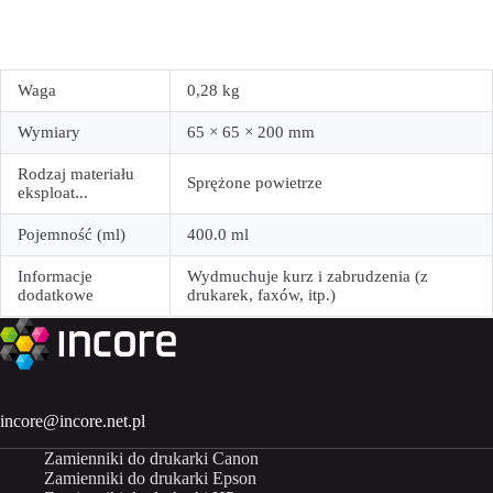
Waga
0,28 kg
Wymiary
65 × 65 × 200 mm
Rodzaj materiału
Sprężone powietrze
eksploat...
Pojemność (ml)
400.0 ml
Informacje
Wydmuchuje kurz i zabrudzenia (z
dodatkowe
drukarek, faxów, itp.)
incore@incore.net.pl
Zamienniki do drukarki Canon
Zamienniki do drukarki Epson