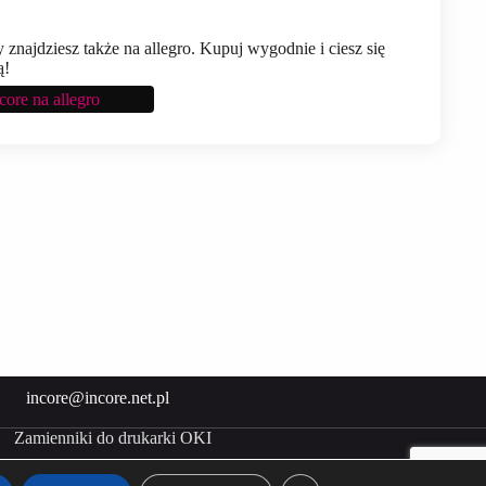
 znajdziesz także na allegro. Kupuj wygodnie i ciesz się
ą!
ore na allegro
incore@incore.net.pl
Zamienniki do drukarki OKI
Kup Incore na
Kup Incore na