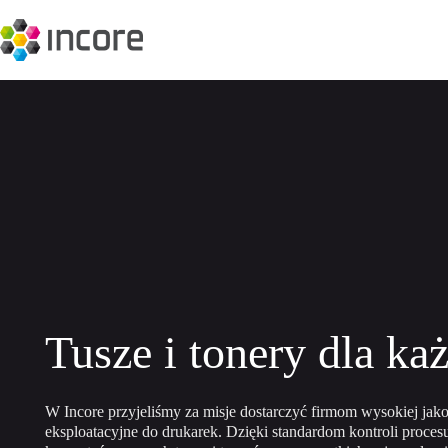
Przejdź
do
treści
Tusze i tonery dla ka
W Incore przyjeliśmy za misje dostarczyć firmom wysokiej jako
eksploatacyjne do drukarek. Dzięki standardom kontroli proces