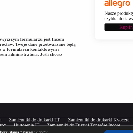
Nasze produkty
szybką dostaw
Kup Inc
owyższym formularzu jest Incom
rocław. Twoje dane przetwarzane będą
bie w formularzu kontaktowym i
sem administratora. Jeśli chcesz
n
Zamienniki do drukarki HP
Zamienniki do drukarki Kyocera
erox
Hurtownia IT
Zamienniki do Tuszy i Tonerów Incore
orzystania z naszej witryny.