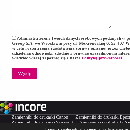
Administratorem Twoich danych osobowych podanych w p
Group S.A. we Wrocławiu przy ul. Mokronoskiej 6, 52-407 W
w celu rozpatrzenia i załatwienia sprawy opisanej przez Cie
udzielenia odpowiedzi zgodnie z prawnie uzasadnionym intere
wiedzieć więcej zapoznaj się z naszą
Polityką prywatności
.
Zamienniki do drukarki Canon
Zamienniki do drukarki Epso
Zamienniki do drukarki Samsung
Zamienniki do drukarki X
Używamy ciasteczek, aby zapewnić najlepszą jakość k