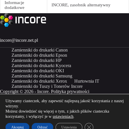
Informacje
INCORE, zasobnik alternatywny
dodatkowe
incore@incore.net.pl
Zamienniki do drukarki Canon
Zamienniki do drukarki Epson
Zamienniki do drukarki HP
Zamienniki do drukarki Kyocera
Zamienniki do drukarki OKI
Zamienniki do drukarki Samsung
Zamienniki do drukarki Xerox
Hurtownia IT
Zamienniki do Tuszy i Tonerów Incore
Copyright © 2026 - Incore.
Polityka prywatności
Używamy ciasteczek, aby zapewnić najlepszą jakość korzystania z naszej
Właścicielem marki Incore jest Incom Group SA
witryny.
Możesz dowiedzieć się więcej o tym, z jakich plików ciasteczka
Kup Incore na
Kup Incore na
korzystamy, i wyłączyć je w
ustawieniach
.
Zamknij panel powiado
Akceptuj
Odrzuć
Ustawienia