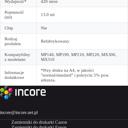
Wydajność*
420 stron
Pojemność
13.0 ml
(ml)
Chip
Nie
Rodzaj
Refabrykowany
produktu
Kompatybilny
MP140, MP190, MP210, MP220, MX300,
z modelami
MX310
*Przy druku na A4, w jakości
Informacje
"normal/standard" i pokryciu 5% pow.
dodatkowe
arkusza.
incore@incore.net.pl
Zamienniki do drukarki Canon
Zamienniki do drukarki Epson